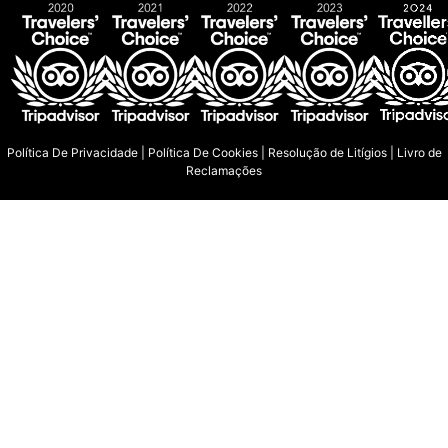
Política De Privacidade
|
Política De Cookies
|
Resolução de Litígios
|
Livro de
Reclamações