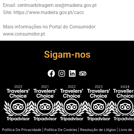
Email: centroarbitragem.sre@madeira.gov.pt
Site: https://www.madeira.gov.pt/cacc
Mais informações no Portal do Consumidor:
www.consumidor.pt
Sigam-nos
Política De Privacidade
|
Política De Cookies
|
Resolução de Litígios
|
Livro de