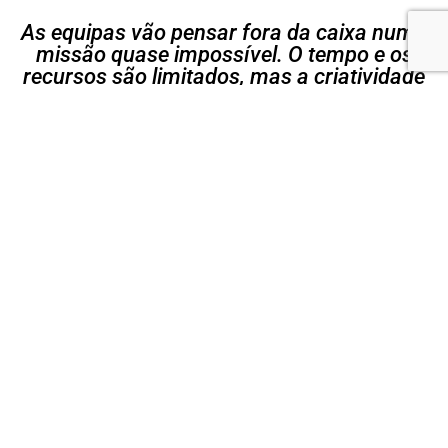
As equipas vão pensar fora da caixa numa
missão quase impossível. O tempo e os
recursos são limitados, mas a criatividade
não!
Team Building
Com o Be Creative a vossa equipa vai desafiar a criatividade.
Com acesso a recursos limitados, objetos triviais e a pressão
de um cronómetro, todas as ideias são válidas, mas o
resultado é exigente. As equipas vão criar um enigma para