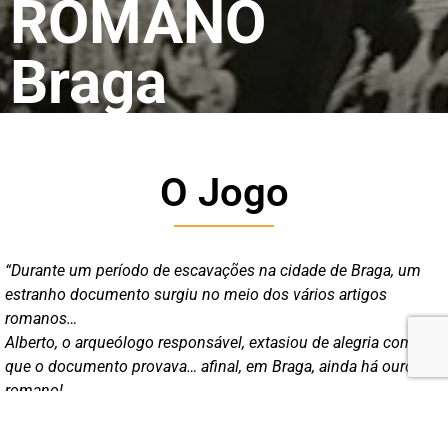
ROMANO
Braga
O Jogo
“Durante um período de escavações na cidade de Braga, um
estranho documento surgiu no meio dos vários artigos
romanos…
Alberto, o arqueólogo responsável, extasiou de alegria com o
que o documento provava… afinal, em Braga, ainda há ouro
romano!
Alberto correu a contar a novidade a todos mas… falávamos de
ouro… rapidamente a notícia se espalhou e são já vários os