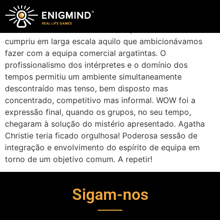
O mistério pairou sempre no ar. A interpretação da
equipa ENIGMIND nos seus papéis de facilitadores de
um Jantar Mistério foi envolvente, entusiasmante e
cumpriu em larga escala aquilo que ambicionávamos
fazer com a equipa comercial argatintas. O
profissionalismo dos intérpretes e o domínio dos
tempos permitiu um ambiente simultaneamente
descontraído mas tenso, bem disposto mas
concentrado, competitivo mas informal. WOW foi a
expressão final, quando os grupos, no seu tempo,
chegaram à solução do mistério apresentado. Agatha
Christie teria ficado orgulhosa! Poderosa sessão de
integração e envolvimento do espírito de equipa em
torno de um objetivo comum. A repetir!
Sigam-nos