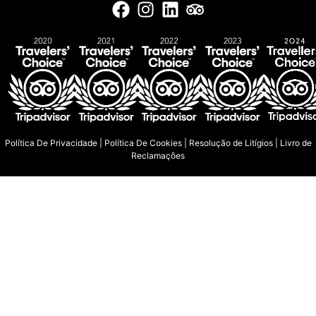
Política De Privacidade
|
Política De Cookies
|
Resolução de Litígios
|
Livro de
Reclamações