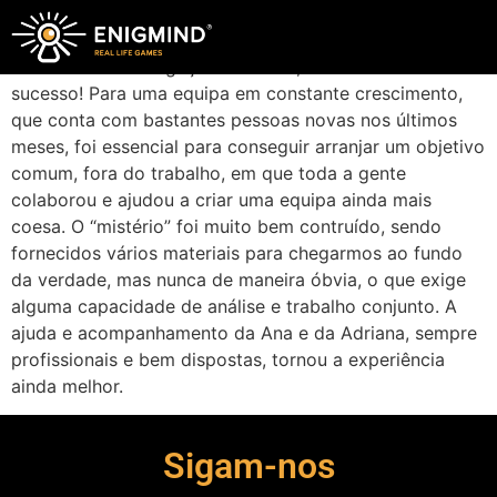
A equipa técnica da Eurotux escolheu para sua
atividade de Teambuilding anual o Jantar Mistério
“Paranoia – Investigação Criminal”, tendo sido um
sucesso! Para uma equipa em constante crescimento,
que conta com bastantes pessoas novas nos últimos
meses, foi essencial para conseguir arranjar um objetivo
comum, fora do trabalho, em que toda a gente
colaborou e ajudou a criar uma equipa ainda mais
coesa. O “mistério” foi muito bem contruído, sendo
fornecidos vários materiais para chegarmos ao fundo
da verdade, mas nunca de maneira óbvia, o que exige
alguma capacidade de análise e trabalho conjunto. A
ajuda e acompanhamento da Ana e da Adriana, sempre
profissionais e bem dispostas, tornou a experiência
ainda melhor.
Sigam-nos