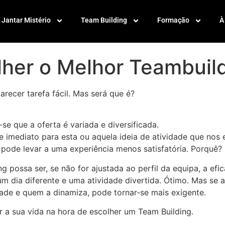
Jantar Mistério
Team Building
Formação
À
lher o Melhor Teambuil
recer tarefa fácil. Mas será que é?
 que a oferta é variada e diversificada.
ar de imediato para esta ou aquela ideia de atividade que no
o pode levar a uma experiência menos satisfatória. Porquê?
 possa ser, se não for ajustada ao perfil da equipa, a efic
m dia diferente e uma atividade divertida. Ótimo. Mas se 
idade e quem a dinamiza, pode tornar-se mais exigente.
r a sua vida na hora de escolher um Team Building.