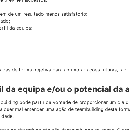
 e previne insucessos.
em de um resultado menos satisfatório:
tado;
rfil da equipa;
adas de forma objetiva para aprimorar ações futuras, facili
il da equipa e/ou o potencial da a
uilding pode partir da vontade de proporcionar um dia dif
qualquer mal entender uma ação de teambuilding desta form
nidade.
jogos colaborativos não são desenvolvidos ao acaso. O pr