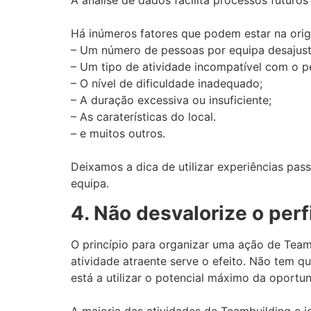
A análise de dados facilita processos futuros
Há inúmeros fatores que podem estar na orig
– Um número de pessoas por equipa desajus
– Um tipo de atividade incompatível com o pe
– O nível de dificuldade inadequado;
– A duração excessiva ou insuficiente;
– As caraterísticas do local.
– e muitos outros.
Deixamos a dica de utilizar experiências pass
equipa.
4. Não desvalorize o perf
O princípio para organizar uma ação de Teamb
atividade atraente serve o efeito. Não tem 
está a utilizar o potencial máximo da oportu
A maioria das atividades de Teambuilding e 