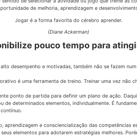
o sentido de selecionar a atividade ou jogo que treine as
oportunidade de melhoria, aprendizagem e desenvolviment
Jogar é a forma favorita do cérebro aprender.
(Diane Ackerman)
ponibilize pouco tempo para ating
om alto desempenho e motivadas, também não se fazem num 
rativo é uma ferramenta de treino. Treinar uma vez não c
lente ponto de partida para definir um plano de ação. Daq
 de determinados elementos, individualmente. É fundament
contínuo.
to, aprendizagem e consciencialização das competências 
s seus elementos para adotarem estratégias melhores. Porém